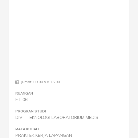
Jumat, 08:00 s.d 11:00
RUANGAN
H.III.06
PROGRAM STUDI
RATORIUM MEDIS
DIV - SANITASI LINGKUNGAN
MATA KULIAH
GAN
Unit Operasi dan Proses dal