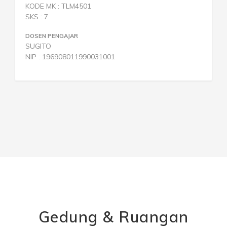
KODE MK : SLRPL64726
SKS : 3
DOSEN PENGAJAR
ASMADI
01
NIP : 196908241992031003
Gedung & Ruangan